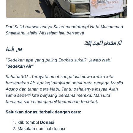
Dari Sa'id bahwasannya Sa'ad mendatangi Nabi Muhammad
Shalallahu 'alaihi Wassalam lalu bertanya
أَىُّ الصَّدَقَةِ أَعْجَبُ إِلَيْكَ
قَالَ الْمَاءُ
"Sedekah apa yang paling Engkau sukai?" jawab Nabi
"Sedekah Air"
SahabatKU...Ternyata amat sangat istimewa ketika kita
bersedekah Air, apalagi ditujukan untuk para penjaga Masjid
Aqsho dan tanah para Nabi. Tentu pahalanya insyaa Allah
sama seperti kita berjuang bersama mereka. Mari kita
bersama sama mengambil keutamaan tersebut.
Salurkan donasi terbaik dengan cara:
Klik tombol
Donasi
Masukan nominal donasi